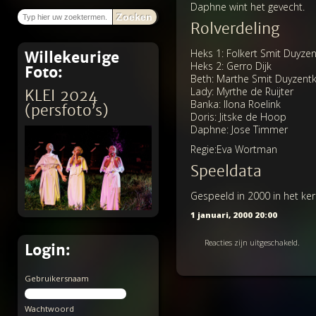
Daphne wint het gevecht.
Zoeken
Rolverdeling
Heks 1: Folkert Smit Duyze
Willekeurige
Heks 2: Gerro Dijk
Foto:
Beth: Marthe Smit Duyzent
Lady: Myrthe de Ruijter
KLEI 2024
Banka: Ilona Roelink
(persfoto’s)
Doris: Jitske de Hoop
Daphne: Jose Timmer
Regie:Eva Wortman
Speeldata
Gespeeld in 2000 in het ke
1 januari, 2000 20:00
Reacties zijn uitgeschakeld.
Login:
Gebruikersnaam
Wachtwoord