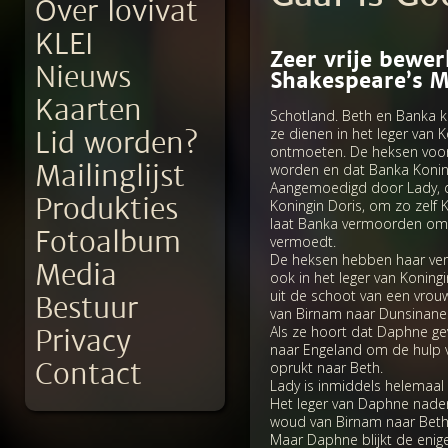
Over Iovivat
KLEI
Zeer vrije bewe
Nieuws
Shakespeare’s 
Kaarten
Schotland. Beth en Banka k
ze dienen in het leger van 
Lid worden?
ontmoeten. De heksen voors
Mailinglijst
worden en dat Banka Konin
Aangemoedigd door Lady, d
Produkties
Koningin Doris, om zo zelf 
laat Banka vermoorden omda
Fotoalbum
vermoedt.
De heksen hebben haar ver
Media
ook in het leger van Konin
uit de schoot van een vrouw
Bestuur
van Birnam naar Dunsinane
Als ze hoort dat Daphne ge
Privacy
naar Engeland om de hulp v
Contact
oprukt naar Beth.
Lady is inmiddels helemaal 
Het leger van Daphne nader
woud van Birnam naar Beth 
Maar Daphne blijkt de enige