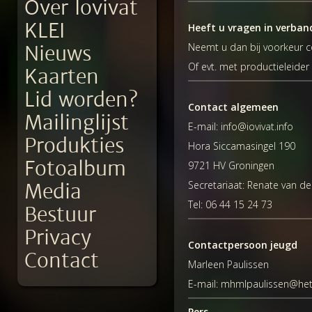
Over Iovivat
KLEI
Heeft u vragen in verban
Neemt u dan bij voorkeur c
Nieuws
Of evt. met productieleider
Kaarten
Lid worden?
Contact algemeen
Mailinglijst
E-mail: info@iovivat.info
Produkties
Hora Siccamasingel 190
Fotoalbum
9721 HV Groningen
Secretariaat: Renate van d
Media
Tel: 06 44 15 24 73
Bestuur
Privacy
Contactpersoon jeugd
Contact
Marleen Paulissen
E-mail: mhmlpaulissen@het
Pers