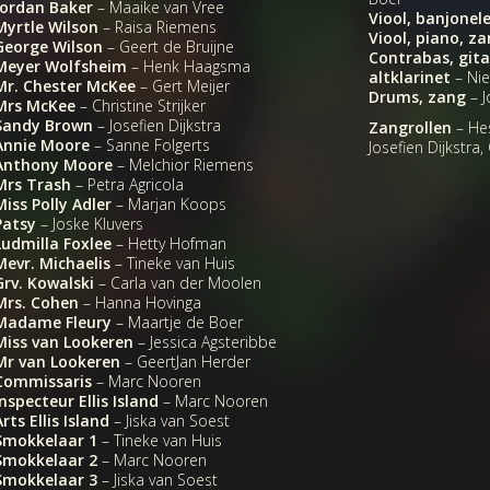
Jordan Baker
– Maaike van Vree
Viool, banjonel
Myrtle Wilson
– Raisa Riemens
Viool, piano, z
George Wilson
– Geert de Bruijne
Contrabas, gita
Meyer Wolfsheim
– Henk Haagsma
altklarinet
– Nie
Mr. Chester McKee
– Gert Meijer
Drums, zang
– J
Mrs McKee
– Christine Strijker
Sandy Brown
– Josefien Dijkstra
Zangrollen
– Hes
Annie Moore
– Sanne Folgerts
Josefien Dijkstra,
Anthony Moore
– Melchior Riemens
Mrs Trash
– Petra Agricola
Miss Polly Adler
– Marjan Koops
Patsy
– Joske Kluvers
Ludmilla Foxlee
– Hetty Hofman
Mevr. Michaelis
– Tineke van Huis
Grv. Kowalski
– Carla van der Moolen
Mrs. Cohen
– Hanna Hovinga
Madame Fleury
– Maartje de Boer
Miss van Lookeren
– Jessica Agsteribbe
Mr van Lookeren
– GeertJan Herder
Commissaris
– Marc Nooren
Inspecteur Ellis Island
– Marc Nooren
Arts Ellis Island
– Jiska van Soest
Smokkelaar 1
– Tineke van Huis
Smokkelaar 2
– Marc Nooren
Smokkelaar 3
– Jiska van Soest