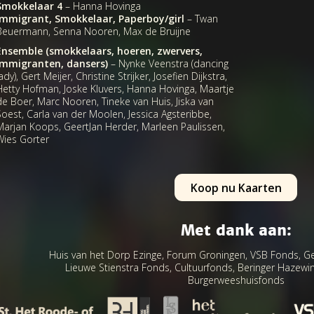
Smokkelaar 4
– Hanna Hovinga
Immigrant, Smokkelaar, Paperboy/girl
– Twan
Beuermann, Senna Nooren, Max de Bruijne
Ensemble (smokkelaars, hoeren, zwervers,
immigranten, dansers)
– Nynke Veenstra (dancing
ady), Gert Meijer, Christine Strijker, Josefien Dijkstra,
Hetty Hofman, Joske Kluvers, Hanna Hovinga, Maartje
de Boer, Marc Nooren, Tineke van Huis, Jiska van
Soest, Carla van der Moolen, Jessica Agsteribbe,
Marjan Koops, GeertJan Herder, Marleen Paulissen,
Wies Gorter
Koop nu Kaarten
Met dank aan:
Huis van het Dorp Ezinge, Forum Groningen, VSB Fonds, G
Lieuwe Stienstra Fonds, Cultuurfonds, Beringer Hazewi
Burgerweeshuisfonds