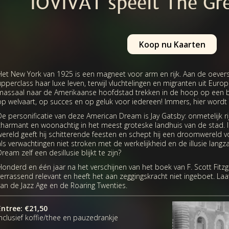
IOVIVAT speelt The Gr
Koop nu Kaarten
Het New York van 1925 is een magneet voor arm en rijk. Aan de oevers
upperclass haar luxe leven, terwijl vluchtelingen en migranten uit Eur
massaal naar de Amerikaanse hoofdstad trekken in de hoop op een bet
op welvaart, op succes en op geluk voor iedereen! Immers, hier word
De personificatie van deze American Dream is Jay Gatsby: onmetelijk r
charmant en woonachtig in het meest groteske landhuis van de stad.
wereld geeft hij schitterende feesten en schept hij een droomwereld vo
als verwachtingen niet stroken met de werkelijkheid en de illusie lang
ream zelf een desillusie blijkt te zijn?
Honderd en één jaar na het verschijnen van het boek van F. Scott Fitzge
verrassend relevant en heeft het aan zeggingskracht niet ingeboet. L
van de Jazz Age en de Roaring Twenties.
Entree: €21,50
inclusief koffie/thee en pauzedrankje