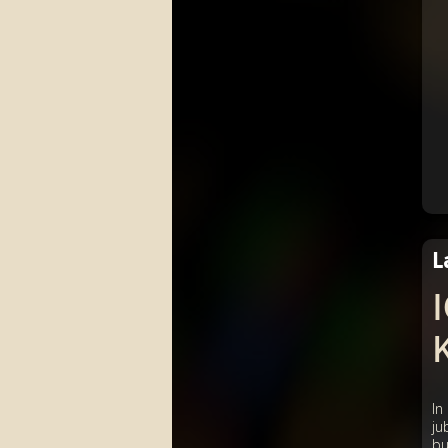
L
In
ju
bu