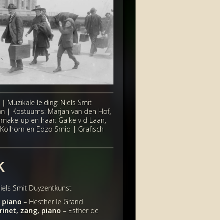
 | Muzikale leiding: Niels Smit
an | Kostuums: Marjan van den Hof,
 make-up en haar: Gaike v d Laan,
 Kolhorn en Edzo Smid | Grafisch
k
iels Smit Duyzentkunst
 piano
– Hesther le Grand
arinet, zang, piano
– Esther de