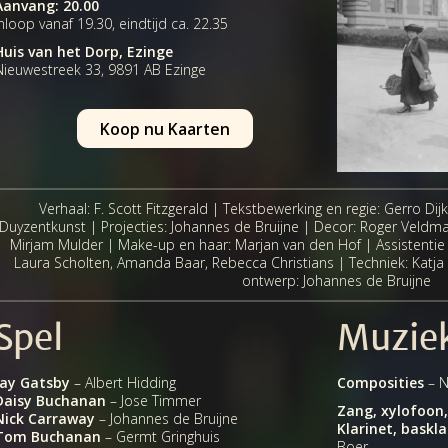
Aanvang: 20.00
Inloop vanaf 19.30, eindtijd ca. 22.35
Huis van het Dorp, Ezinge
Nieuwestreek 33, 9891 AB Ezinge
Koop nu Kaarten
Verhaal: F. Scott Fitzgerald | Tekstbewerking en regie: Gerro Dijk
Duyzentkunst | Projecties: Johannes de Bruijne | Decor: Roger Veldm
Mirjam Mulder | Make-up en haar: Marjan van den Hof | Assistentie
Laura Scholten, Amanda Baar, Rebecca Christians | Techniek: Katja
ontwerp: Johannes de Bruijne
Spel
Muzie
Jay Gatsby
– Albert Hidding
Composities
– N
Daisy Buchanan
– Jose Timmer
Zang, xylofoon,
Nick Carraway
– Johannes de Bruijne
Klarinet, baskl
Tom Buchanan
– Germt Gringhuis
Boer