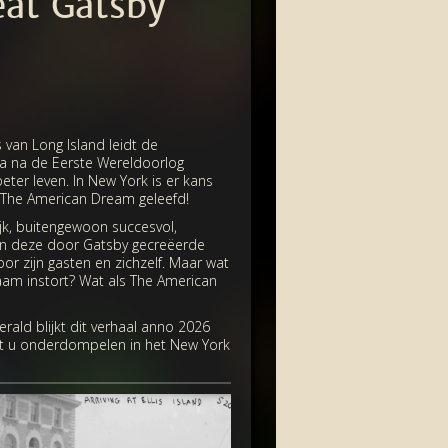
eat Gatsby
 van Long Island leidt de
opa na de Eerste Wereldoorlog
er leven. In New York is er kans
t The American Dream geleefd!
ijk, buitengewoon succesvol,
 In deze door Gatsby gecreëerde
or zijn gasten en zichzelf. Maar wat
zaam instort? Wat als The American
rald blijkt dit verhaal anno 2026
aat u onderdompelen in het New York