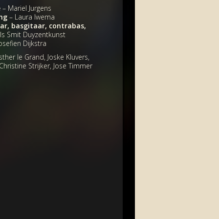
e
– Mariel Jurgens
ang
– Laura Iwema
ar, basgitaar, contrabas,
ls Smit Duyzentkunst
osefien Dijkstra
ther le Grand, Joske Kluvers,
 Christine Strijker, Jose Timmer