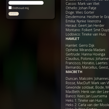
Cassio: Mark van Vliet
Othello: Johan Patje
Onthoud mij
Doge: Wies Gorter
Desdemona: Hesther le Gr
Emilia: Nynke Veenstra
Heraut: Geert Jan Herder
Montano: Folkert Smit Duy
Lodovico: Tineke van Huis
HAMLET
Hamlet: Gerro Dijk
Ophelia: Miranda Madani
Gertrude: Hanna Hovinga
Claudius, Polonius: Johanne
Francisco, Horatio, Laertes
Bernardo, Marcellus, Geest,
MACBETH
Duncan, Malcolm: Johannes 
Rosse, MacDuff: Mark van Vl
Gewonde soldaat, Bode, Mo
MacBeth: Henk van der Lee
Banco: Kees Jan Luursema
Heks 1: Tineke van Huis
Heks 2: Carla van der Mool