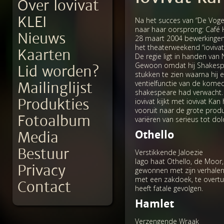
Over Iovivat
KLEI
Na het succes van “De Vogel
naar haar oorsprong: Café
Nieuws
28 maart 2004 bewerkingen
het theaterweekend “iovivat
Kaarten
De regie ligt in handen van 
Gewoon omdat hij Shakespear
Lid worden?
stukken te zien waarna hij 
ventielfunctie van de komedie
Mailinglijst
shakespeare had verwacht. 
Produkties
iovivat kijkt met iovivat Ka
vooruit naar de grote produk
Fotoalbum
variëren van serieus tot do
Othello
Media
Bestuur
Verstikkende Jaloezie
Iago haat Othello, de Moor
Privacy
gewonnen met zijn verhalen 
met een zakdoek, te overtu
Contact
heeft fatale gevolgen.
Hamlet
Verzengende Wraak