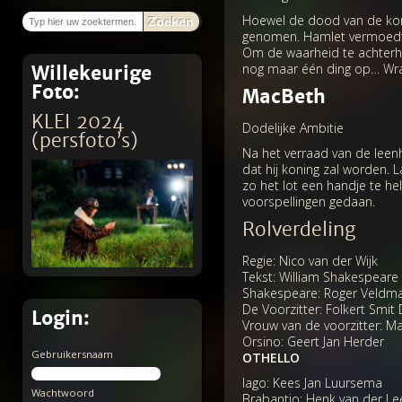
Hoewel de dood van de koni
Zoeken
genomen. Hamlet vermoedt d
Om de waarheid te achterhal
nog maar één ding op… Wr
Willekeurige
Foto:
MacBeth
KLEI 2024
Dodelijke Ambitie
(persfoto’s)
Na het verraad van de leenh
dat hij koning zal worden. 
zo het lot een handje te h
voorspellingen gedaan.
Rolverdeling
Regie: Nico van der Wijk
Tekst: William Shakespeare
Shakespeare: Roger Veldm
De Voorzitter: Folkert Smit
Login:
Vrouw van de voorzitter: M
Orsino: Geert Jan Herder
Gebruikersnaam
OTHELLO
Iago: Kees Jan Luursema
Wachtwoord
Brabantio: Henk van der Le