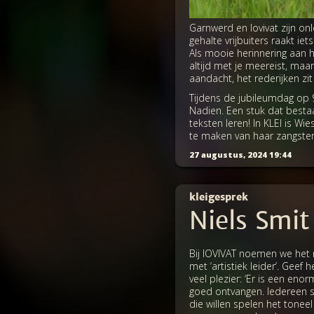
Garnwerd en Iovivat zijn on
gehalte vrijbuiters raakt iet
Als mooie herinnering aan he
altijd met je meereist, maar
aandacht, het rederijken zit
Tijdens de jubileumdag op 
Nadien. Een stuk dat bestaa
teksten leren! In KLEI is W
te maken van haar zangste
27 augustus, 2024 19:44
kleigesprek
Niels Smi
Bij IOVIVAT noemen we het n
met ‘artistiek leider’. Geef 
veel plezier: ‘Er is een en
goed ontvangen. Iedereen st
die willen spelen het tone