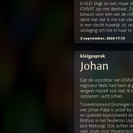
In KLEI zingt ze niet, maar
IOVIVAT zijn me dierbaar. Z
bewust voor een van de roll
denk niet dat ik me kan iden
in een slecht huwelijk zit, 
uitdaging om me in haar te 
2 september, 2024 17:13
kleigesprek
Johan
Dat de voorzitter van IOVIVA
regisseur Niels had hem al 
vergeet mezelf ook niet. Ik
opblazen’, lacht Johan.
Toneelminnend Groningen k
wel: Johan Patje is actief b
en speelde bijvoorbeeld de
Bolhuis in het feuilleton Uu
Jack Nieborg). Ook achter 
veel, zoals voor theatersti