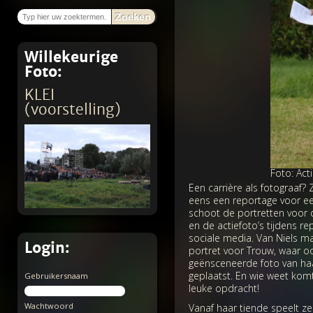
Zoeken
Willekeurige
Foto:
KLEI
(voorstelling)
Foto: Act
Een carrière als fotograaf?
eens een reportage voor ee
schoot de portretten voor
en de actiefoto’s tijdens re
sociale media. Van Niels m
Login:
portret voor Trouw, waar o
geënsceneerde foto van haa
geplaatst. En wie weet kom
Gebruikersnaam
leuke opdracht!
Wachtwoord
Vanaf haar tiende speelt ze 