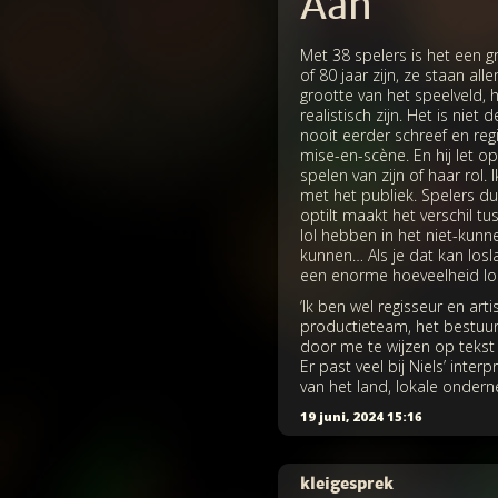
Aan
Met 38 spelers is het een g
of 80 jaar zijn, ze staan all
grootte van het speelveld, h
realistisch zijn. Het is nie
nooit eerder schreef en regi
mise-en-scène. En hij let o
spelen van zijn of haar rol.
met het publiek. Spelers du
optilt maakt het verschil tu
lol hebben in het niet-kunn
kunnen… Als je dat kan losla
een enorme hoeveelheid lol 
‘Ik ben wel regisseur en arti
productieteam, het bestuur
door me te wijzen op tekst d
Er past veel bij Niels’ inte
van het land, lokale onderne
19 juni, 2024 15:16
kleigesprek