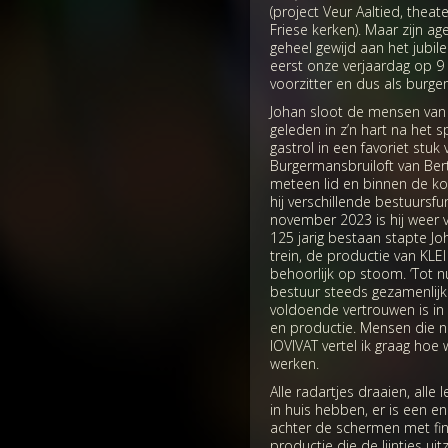
(project Veur Aaltied, theat
Friese kerken). Maar zijn ag
geheel gewijd aan het jubil
eerst onze verjaardag op 9
voorzitter en dus als burge
Johan sloot de mensen van
geleden in z’n hart na het 
gastrol in een favoriet stu
Burgermansbruiloft van Bert
meteen lid en binnen de ko
hij verschillende bestuursfu
november 2023 is hij weer v
125 jarig bestaan stapte J
trein, de productie van KLEI
behoorlijk op stoom. ‘Tot 
bestuur steeds gezamenlijk
voldoende vertrouwen is in 
en productie. Mensen die ni
IOVIVAT vertel ik graag hoe w
werken.
Alle radartjes draaien, alle
in huis hebben, er is een 
achter de schermen met fin
productie die de lijntjes ui