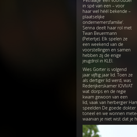
‘Petraatje’ een voorouder
in spé van een – voor
haar wel héél bekende –
plaatselijke
ondernemersfamilie’.
Senna deelt haar rol met
Twan Beuermann
(Petertje). Elk spelen ze
een weekend van de
voorstellingen en samen
hebben zij de enige
jeugdrol in KLEI.
Wies Gorter is volgend
jaar vijftig jaar lid. Toen ze
als dertiger lid werd, was
Rederijkerskamer IOVIVAT
wat dorps en de regie
kwam gewoon van een
lid, vaak van herbergier H
speelden De goede dokter e
toneel en we wonnen meteen
waarvan je niet wist dat je 