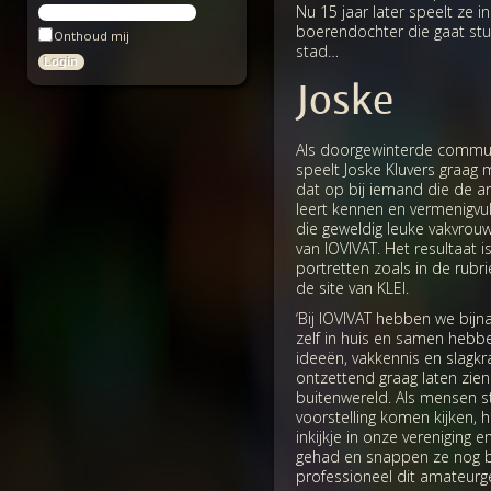
Nu 15 jaar later speelt ze i
boerendochter die gaat stu
Onthoud mij
stad…
Joske
Als doorgewinterde commun
speelt Joske Kluvers graag 
dat op bij iemand die de a
leert kennen en vermenigvul
die geweldig leuke vakvro
van IOVIVAT. Het resultaat i
portretten zoals in de rubr
de site van KLEI.
‘Bij IOVIVAT hebben we bijna
zelf in huis en samen hebb
ideeën, vakkennis en slagkra
ontzettend graag laten zie
buitenwereld. Als mensen st
voorstelling komen kijken,
inkijkje in onze vereniging 
gehad en snappen ze nog 
professioneel dit amateurg