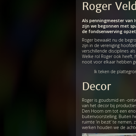
Roger Vel
Als penningmeester van I
zijn we begonnen met spa
de fondsenwerving opzet
Roger bewaakt nu de begrotin
zijn in de vereniging hoofde
verschillende disciplines a
Welke rol Roger ook heeft, 
nooit voor elkaar hebben g
Ik teken de plattegr
Decor
Roger is goudsmid en -ontw
van het decor bij producti
Den Hoorn om tot een enorm
buitenvoorstelling. Buiten
ruimte ‘in bezit’ te nemen
werken houden we de achte