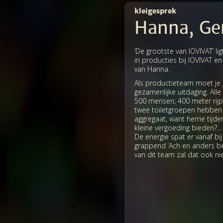
kleigesprek
Hanna, Ge
‘De grootste van IOVIVAT’ li
in producties bij IOVIVAT e
van Hanna.
Als productieteam moet je g
gezamenlijke uitdaging. Alle
500 mensen; 400 meter rijp
twee toiletgroepen hebben e
aggregaat, want herrie tijden
kleine vergoeding bieden?… 
De energie spat er vanaf bi
grappend ‘Ach en anders beta
van dit team zal dat ook nie